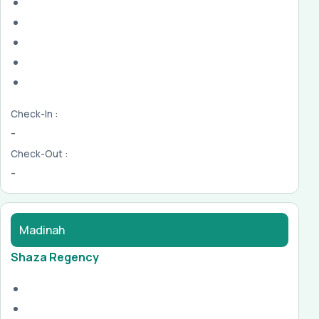
Check-In :
-
Check-Out :
-
Madinah
Shaza Regency