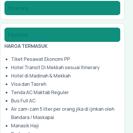
Itinerary
Fasilitas
HARGA TERMASUK
Tiket Pesawat Ekonomi PP
Hotel Transit Di Mekkah sesuai Itinerary
Hotel di Madinah & Mekkah
Visa dan Tasreh
Tenda AC Maktab Reguler
Bus Full AC
Air zam-zam 5 liter per orang jika di ijinkan oleh
Bandara / Maskapai
Manasik Haji