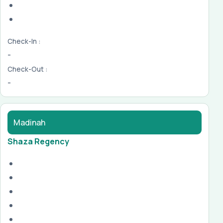
Check-In :
-
Check-Out :
-
Madinah
Shaza Regency