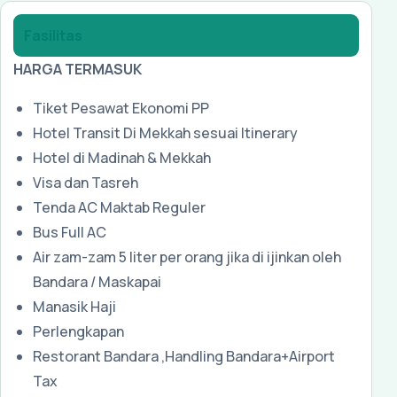
Fasilitas
HARGA TERMASUK
Tiket Pesawat Ekonomi PP
Hotel Transit Di Mekkah sesuai Itinerary
Hotel di Madinah & Mekkah
Visa dan Tasreh
Tenda AC Maktab Reguler
Bus Full AC
Air zam-zam 5 liter per orang jika di ijinkan oleh
Bandara / Maskapai
Manasik Haji
Perlengkapan
Restorant Bandara ,Handling Bandara+Airport
Tax